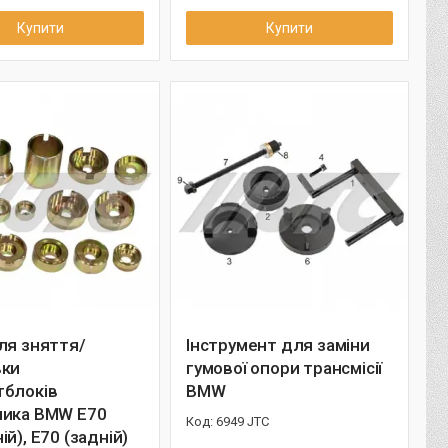
Купити
Купити
ля зняття/
Інструмент для заміни
вки
гумової опори трансмісії
тблоків
BMW
ника BMW E70
6949 JTC
ій), E70 (задній)