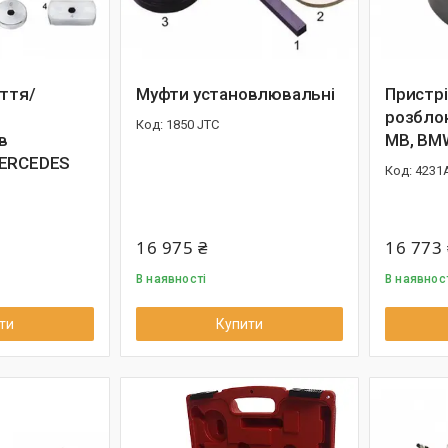
яття/
Муфти установлювальні
Пристр
розбло
1850 JTC
в
MB, BM
MERCEDES
4231
16 975 ₴
16 773 
В наявності
В наявнос
ти
Купити