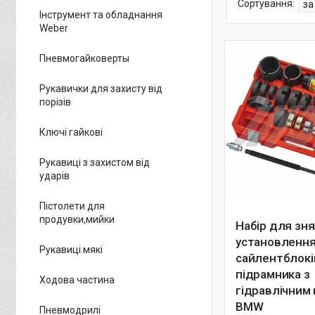
Інструмент та обладнання
Weber
Пневмогайковерты
Рукавички для захисту від
порізів
Ключі гайкові
Рукавиці з захистом від
ударів
Пістолети для
продувки,мийки
Набір для зн
установленн
Рукавиці мякі
сайлентблокі
підрамника з
Ходова частина
гідравлічним
BMW
Пневмодрилі