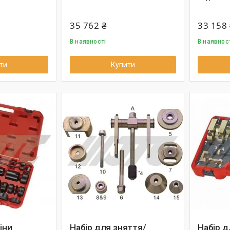
35 762 ₴
33 158 
В наявності
В наявнос
ти
Купити
іни
Набір для зняття/
Набір д