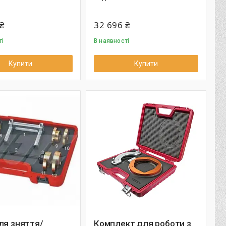
₴
32 696 ₴
ті
В наявності
Купити
Купити
ля зняття/
Комплект для роботи з