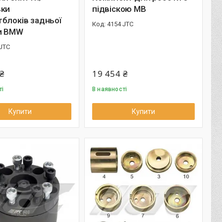
вки
підвіскою МВ
блоків задньої
4154 JTC
ки BMW
 JTC
₴
19 454 ₴
ті
В наявності
Купити
Купити