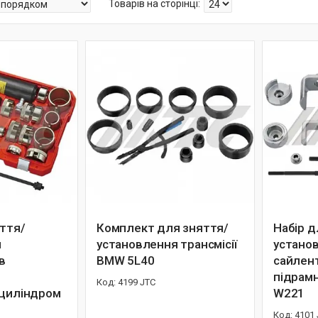
яття/
Комплект для зняття/
Набір д
я
установлення трансмісії
устано
в
BMW 5L40
сайлен
підрам
4199 JTC
 циліндром
W221
4101