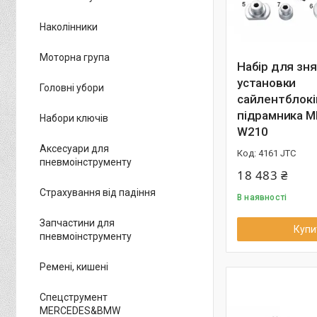
Наколінники
Моторна група
Набір для зн
установки
Головні убори
сайлентблокі
підрамника 
Набори ключів
W210
Аксесуари для
4161 JTC
пневмоінструменту
18 483 ₴
Страхування від падіння
В наявності
Запчастини для
Купи
пневмоінструменту
Ремені, кишені
Спецструмент
MERCEDES&BMW