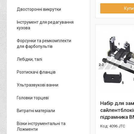
Купи
Двосторонні викрутки
Інструмент для редагування
кузова
Форсунки та ремкомплекти
для фарбопультів
Лебідки, талі
Розтискачі фланців
Ультразвукові ванни
Головки торцеві
Набір для зам
сайлентблокі
Витратні матеріали
підрамника B
Візки інструментальні та
4096 JTC
Ложменти