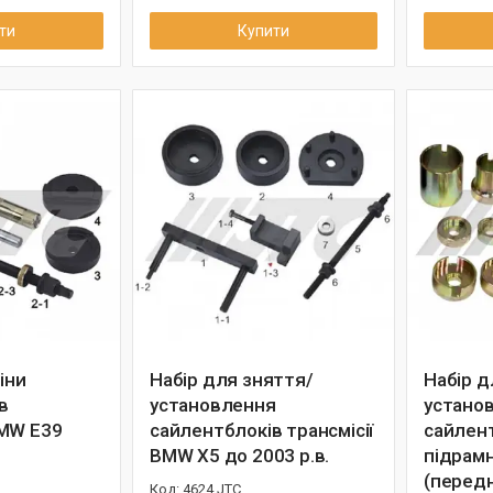
ти
Купити
іни
Набір для зняття/
Набір д
в
установлення
устано
MW E39
сайлентблоків трансмісії
сайлен
BMW X5 до 2003 р.в.
підрам
(передн
4624 JTC