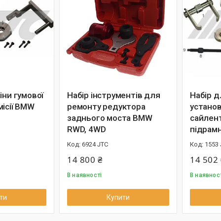
іни гумової
Набір інструментів для
Набір д
місії BMW
ремонту редуктора
устано
заднього моста BMW
сайлен
RWD, 4WD
підрам
6924 JTC
1553
14 800 ₴
14 502 
В наявності
В наявнос
ти
Купити