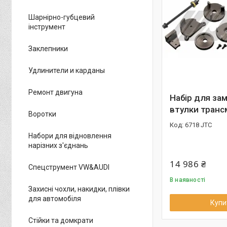
Шарнірно-губцевий
інструмент
Заклепники
Удлинители и карданы
Ремонт двигуна
Набір для зам
втулки транс
Воротки
6718 JTC
Набори для відновлення
нарізних з'єднань
14 986 ₴
Спецструмент VW&AUDI
В наявності
Захисні чохли, накидки, плівки
для автомобіля
Купи
Стійки та домкрати