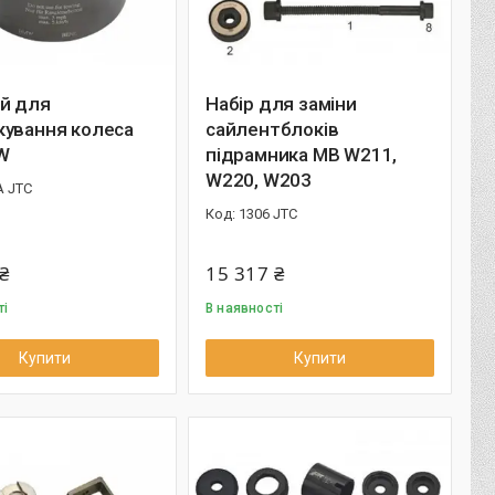
ій для
Набір для заміни
кування колеса
сайлентблоків
W
підрамника MB W211,
W220, W203
A JTC
1306 JTC
₴
15 317 ₴
ті
В наявності
Купити
Купити