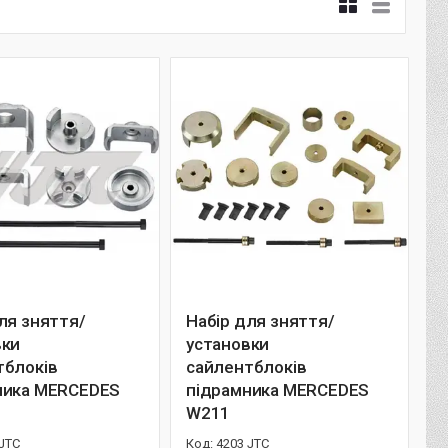
ля зняття/
Набір для зняття/
вки
установки
тблоків
сайлентблоків
ника MERCEDES
підрамника MERCEDES
W211
 JTC
4203 JTC