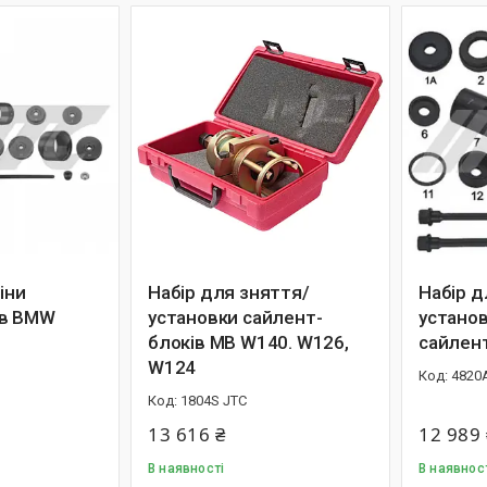
іни
Набір для зняття/
Набір д
ів BMW
установки сайлент-
устано
блоків МВ W140. W126,
сайлен
W124
4820
1804S JTC
13 616 ₴
12 989 
В наявності
В наявнос