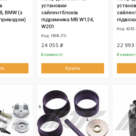
в
установки
устано
В, BMW (з
сайлентблоків
сайлент
 приводом)
підрамника МВ W124,
підвіс
W201
4242
1838 JTC
24 055 ₴
22 993 
В наявності
В наявнос
ти
Купити