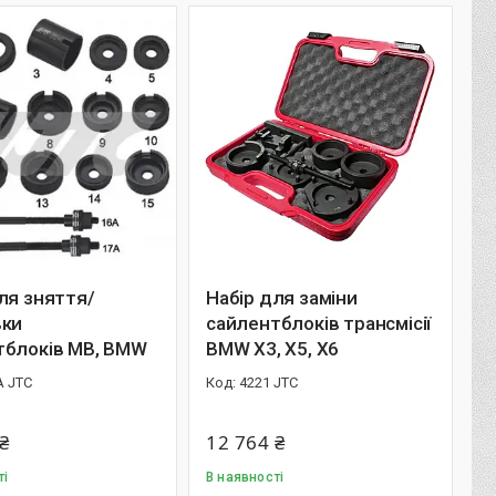
ля зняття/
Набір для заміни
вки
сайлентблоків трансмісії
тблоків МВ, BMW
BMW X3, X5, X6
A JTC
4221 JTC
₴
12 764 ₴
ті
В наявності