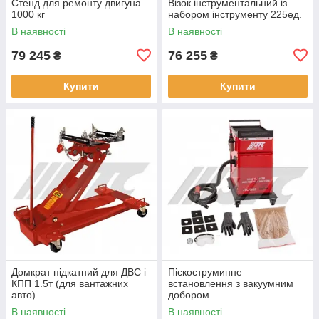
Стенд для ремонту двигуна
Візок інструментальний із
1000 кг
набором інструменту 225ед.
В наявності
В наявності
79 245
76 255
₴
₴
Купити
Купити
Домкрат підкатний для ДВС і
Піскоструминне
КПП 1.5т (для вантажних
встановлення з вакуумним
авто)
добором
В наявності
В наявності