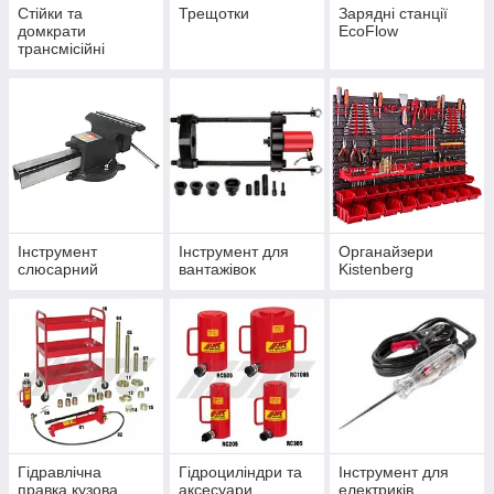
Стійки та
Трещотки
Зарядні станції
домкрати
EcoFlow
трансмісійні
Інструмент
Інструмент для
Органайзери
слюсарний
вантажівок
Kistenberg
Гідравлічна
Гідроциліндри та
Інструмент для
правка кузова
аксесуари
електриків