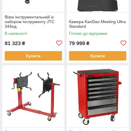
Візок інструментальний із
набором інструменту JTC
Камера KanDao Meeting Ultra
344ед.
Standard
В наявності
Готово до відправки
81 323
79 999
₴
₴
Купити
Купити