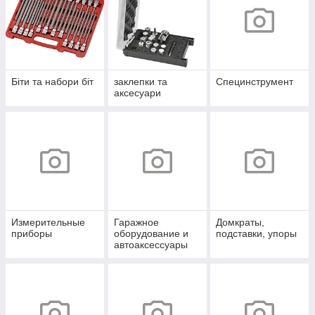
Біти та набори біт
заклепки та
Специнструмент
аксесуари
Измерительные
Гаражное
Домкраты,
приборы
оборудование и
подставки, упоры
автоаксессуары