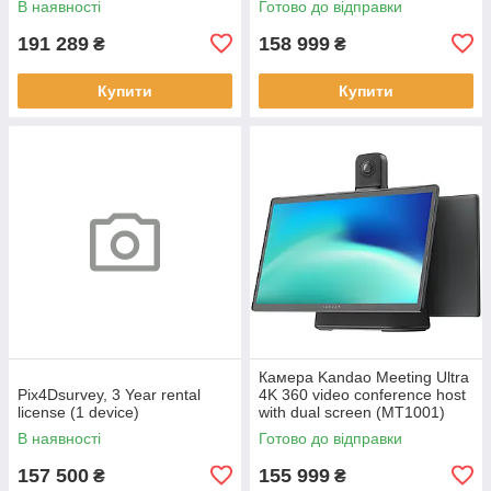
В наявності
Готово до відправки
191 289
158 999
₴
₴
Купити
Купити
Камера Kandao Meeting Ultra
Pix4Dsurvey, 3 Year rental
4K 360 video conference host
license (1 device)
with dual screen (MT1001)
В наявності
Готово до відправки
157 500
155 999
₴
₴