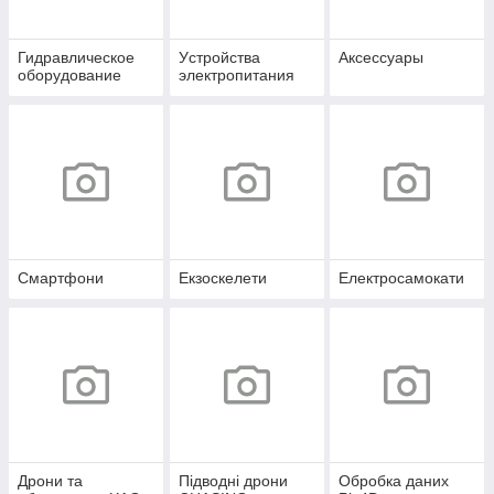
Гидравлическое
Уcтpoйcтвa
Аксессуары
оборудование
элeктpoпитaния
Смартфони
Екзоскелети
Електросамокати
Дрони та
Підводні дрони
Обробка даних