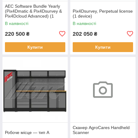
AEC Software Bundle Yearly
(Pix4Dmatic & Pix4Dsurvey &
Pix4Dsurvey, Perpetual license
Pix4Dcloud Advanced) (1
(1 device)
device)
В наявності
В наявності
220 500
202 050
₴
₴
Купити
Купити
Сканер AgroCares Handheld
Робоче місце — тип А
Scanner