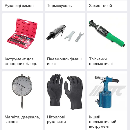
Рукавиці зимові
Термокухоль
Захист очей
Інструмент для
Пневмошлифмаш
Тріскачки
стопорних кілець
инки
пневматичні
Магніти, дзеркала,
Нітрилові
Інший
захопи
рукавички
пневматичний
інструмент