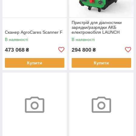
Пристрій для діагностики
зapядки/paзpядки AKБ
Сканер AgroCares Scanner F
електромобіля LAUNCH
EVP711
В наявності
В наявності
473 068
294 800
₴
₴
Купити
Купити