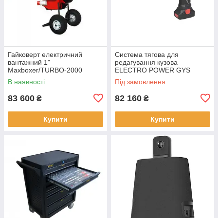
Гайковерт електричний
Система тягова для
вантажний 1"
редагування кузова
Maxboxer/TURBO-2000
ELECTRO POWER GYS
COTON
057401
В наявності
Під замовлення
83 600
82 160
₴
₴
Купити
Купити