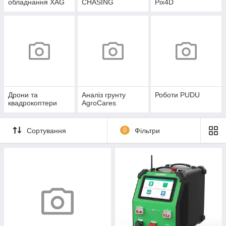
обладнання XAG
CHASING
Pix4D
Дрони та
Аналіз грунту
Роботи PUDU
квадрокоптери
AgroCares
Сортування
0
Фільтри