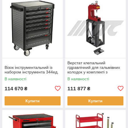
Верстат клепальний
Візок інструментальний із
гідравлічний для гальмівних
набором інструмента 344ед.
колодок у комплекті з
насосом (розмір заклепок 4-8
В наявності
В наявності
мм)
114 670
111 877
₴
₴
Купити
Купити