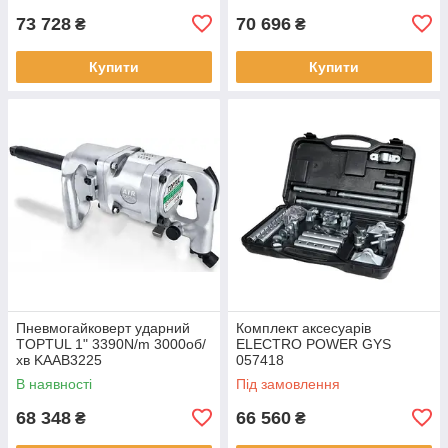
73 728
70 696
₴
₴
Купити
Купити
Пневмогайковерт ударний
Комплект аксесуарів
TOPTUL 1" 3390N/m 3000об/
ELECTRO POWER GYS
хв KAAB3225
057418
В наявності
Під замовлення
68 348
66 560
₴
₴