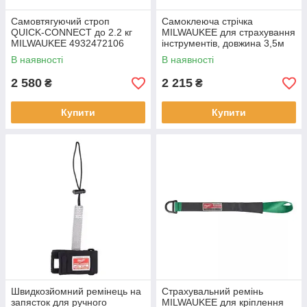
Самовтягуючий строп
Самоклеюча стрічка
QUICK-CONNECT до 2.2 кг
MILWAUKEE для страхування
MILWAUKEE 4932472106
інструментів, довжина 3,5м
В наявності
В наявності
2 580
2 215
₴
₴
Купити
Купити
Швидкозйомний ремінець на
Страхувальний ремінь
запясток для ручного
MILWAUKEE для кріплення