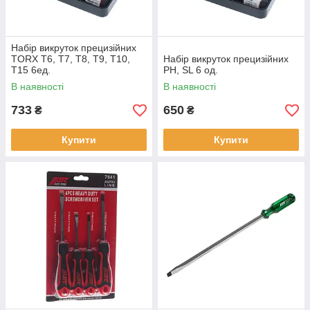
Набір викруток прецизійних
TORX T6, T7, T8, T9, T10,
Набір викруток прецизійних
T15 6ед.
PH, SL 6 од.
В наявності
В наявності
733
650
₴
₴
Купити
Купити