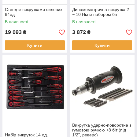
Стенд із викрутками силових
Динамометрична викрутка 2
84ед
~ 10 Нм із набором біт
В наявності
В наявності
19 093
3 872
₴
₴
Купити
Купити
Викрутка ударно-поворотна з
гумовою ручкою +8 біт (під
Набір викруток 14 од.
1/2", реверс)