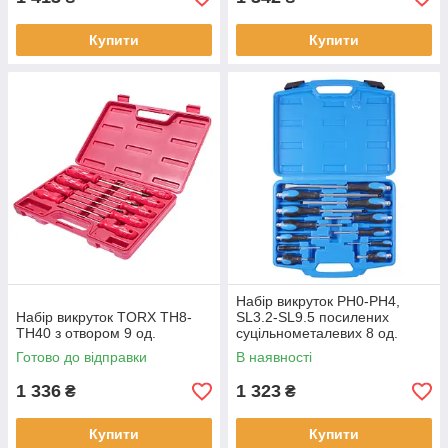
Купити
Купити
Набір викруток PH0-PH4,
Набір викруток TORX TH8-
SL3.2-SL9.5 посилених
TH40 з отвором 9 од.
суцільнометалевих 8 од.
Готово до відправки
В наявності
1 336
1 323
₴
₴
Купити
Купити