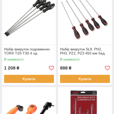
Набір викруток подовжених
Набір викруток SL8, PH2,
TORX T20-T30 4 од
PH3, PZ2, PZ3 450 мм 5ед.
В наявності
В наявності
1 208
888
₴
₴
Купити
Купити