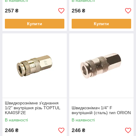
В наявності
В наявності
257
256
₴
₴
Купити
Купити
Швидкорознімне з'єднання
1/2" внутрішня різь TOPTUL
Швидкознімач 1/4" F
KA40SF2E
внутрішній (сталь) тип ORION
В наявності
В наявності
246
246
₴
₴