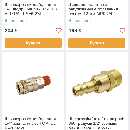
Швидкорознімне з'єднання
З'єднання цангове з
1/4" внутрішня різь (PROFI)
регулюванням подавання
AIRKRAFT SE6-2SF
повітря 12 мм AIRKRAFT
SPA12
В наявності
В наявності
204
198
₴
₴
Купити
Купити
Швидкорознімне з'єднання
Швидкознім "тато" шарнірний
1/4" зовнішня різь TOPTUL
360 градусів 1/2" зовнішня
KA20SM2E
різь AIRKRAFT W2-1-2