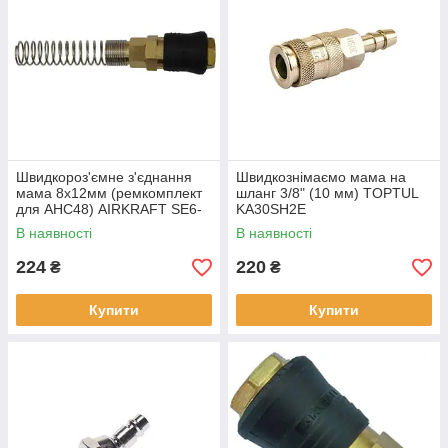
Швидкороз'ємне з'єднання
Швидкознімаємо мама на
мама 8х12мм (ремкомплект
шланг 3/8" (10 мм) TOPTUL
для AHC48) AIRKRAFT SE6-
KA30SH2E
4SP
В наявності
В наявності
224
220
₴
₴
Купити
Купити