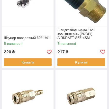
Швидкозйом мама 1/2"
зовнішня різь (PROFI)
Штуцер поворотний 60° 1/4"
AIRKRAFT SE6-4SM
В наявності
В наявності
220
217
₴
₴
Купити
Купити