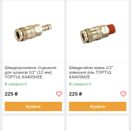
Швидкорознімне з'єднання
Швидкозйом мама 1/2"
для шлангів 1/2" (12 мм)
зовнішня різь TOPTUL
TOPTUL KA40SH2E
KA40SM2E
В наявності
В наявності
225
225
₴
₴
Купити
Купити