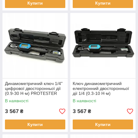
Купити
Купити
Динамометричний ключ 1/4"
Ключ динамометричний
цифрової двосторонньої дії
електронний двосторонньої
(0.9-30 Н·м) PROTESTER
дії 1/4 (0.3-10 Н·м)
AWM-30
PROTESTER AWM-10
В наявності
В наявності
3 567
3 567
₴
₴
Купити
Купити