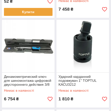
52
Немає в наявності
₴
7 458
₴
Купити
Динамометрический ключ
Ударний карданний
для шиномонтажа цифровой
подовжувач 1" TOPTUL
двустороннего действия 3/8
KACU3212
(4.25- 85Нм) PROTESTER
Немає в наявності
Немає в наявності
AWJ3-085
6 754
1 810
₴
₴