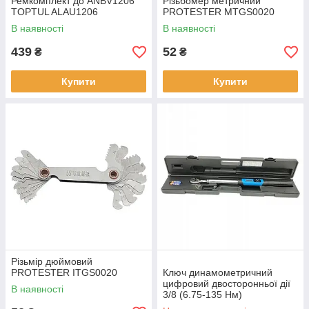
Ремкомплект до ANBV1206
Різьбомер метричний
TOPTUL ALAU1206
PROTESTER MTGS0020
В наявності
В наявності
439
52
₴
₴
Купити
Купити
Різьмір дюймовий
PROTESTER ITGS0020
Ключ динамометричний
цифровий двосторонньої дії
В наявності
3/8 (6.75-135 Нм)
PROTESTER AWJ3-135