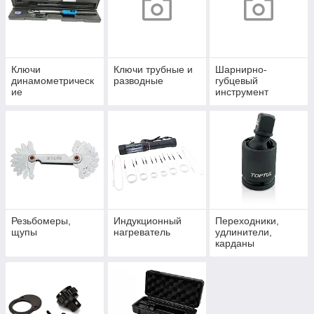
Ключи
Ключи трубные и
Шарнирно-
динамометрическ
разводные
губцевый
ие
инструмент
Резьбомеры,
Индукционный
Переходники,
щупы
нагреватель
удлинители,
карданы