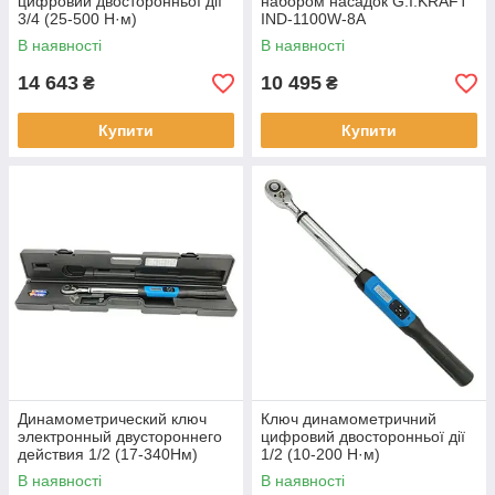
цифровий двосторонньої дії
набором насадок G.I.KRAFT
3/4 (25-500 Н·м)
IND-1100W-8A
PROTESTER AWJ6-500
В наявності
В наявності
14 643
10 495
₴
₴
Купити
Купити
Динамометрический ключ
Ключ динамометричний
электронный двустороннего
цифровий двосторонньої дії
действия 1/2 (17-340Нм)
1/2 (10-200 Н·м)
PROTESTER AWJ4-340
PROTESTER AWJ4-200
В наявності
В наявності