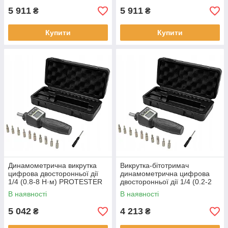
5 911
5 911
₴
₴
Купити
Купити
Динамометрична викрутка
Викрутка-бітотримач
цифрова двосторонньої дії
динамометрична цифрова
1/4 (0.8-8 Н·м) PROTESTER
двосторонньої дії 1/4 (0.2-2
ANS-R-8
Нм) PROTESTER ANS-R-2
В наявності
В наявності
5 042
4 213
₴
₴