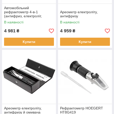
Автомобільний
рефрактометр 4-в-1
Ареометр електроліту,
(антифриз, електроліт,
антифризу
омивач, adblue) TOPTUL
В наявності
В наявності
JDCT0101
4 981
4 959
₴
₴
Купити
Купити
Ареометр електроліту,
Рефрактометр HOEGERT
антифризу й омивача
HT8G419