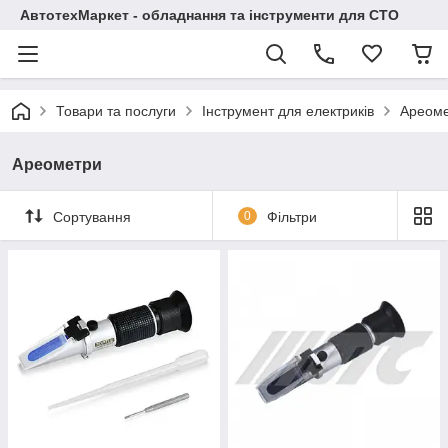
АвтотехМаркет - обладнання та інструменти для СТО
Товари та послуги
Інструмент для електриків
Ареом
Ареометри
Сортування
0
Фільтри