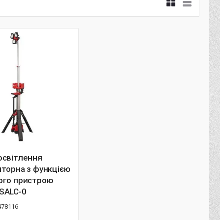
освітлення
торна з функцією
ого пристрою
SALC-0
478116