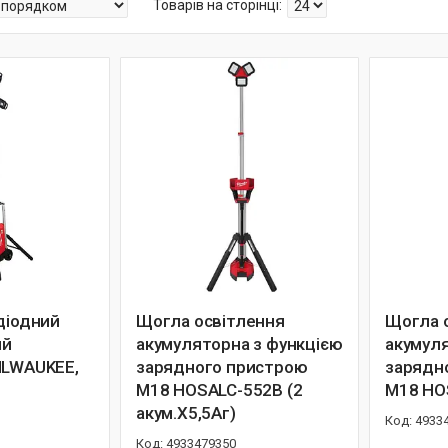
діодний
Щогла освітлення
Щогла 
ий
акумуляторна з функцією
акумуля
ILWAUKEE,
зарядного пристрою
зарядн
M18 HOSALC-552B (2
M18 HO
акум.Х5,5Аг)
4933
4933479350