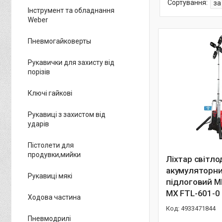
Інструмент та обладнання
Weber
Пневмогайковерты
Рукавички для захисту від
порізів
Ключі гайкові
Рукавиці з захистом від
ударів
Пістолети для
продувки,мийки
Ліхтар світло
акумуляторн
Рукавиці мякі
підлоговий M
MX FTL-601-0
Ходова частина
4933471844
Пневмодрилі