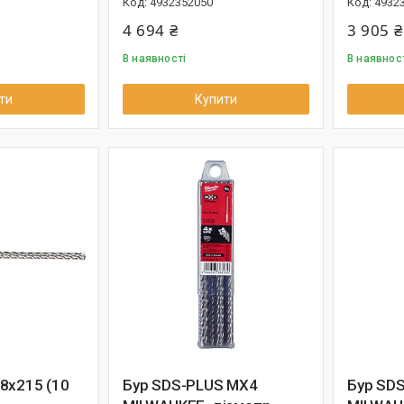
4932352050
4932
4 694 ₴
3 905 ₴
В наявності
В наявнос
ти
Купити
8x215 (10
Бур SDS-PLUS MX4
Бур SD