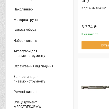
шт)
4932464872
Наколінники
Моторна група
3 374 ₴
Головні убори
В наявності
Набори ключів
Купи
Аксесуари для
пневмоінструменту
Страхування від падіння
Запчастини для
пневмоінструменту
Ремені, кишені
Спецструмент
MERCEDES&BMW