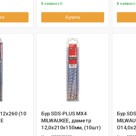
В наявності
В наявнос
ти
Купити
12x260 (10
Бур SDS-PLUS MX4
Бур SD
EE
MILWAUKEE, діаметр
MILWAU
12,0х210х150мм, (10шт)
O14,0х