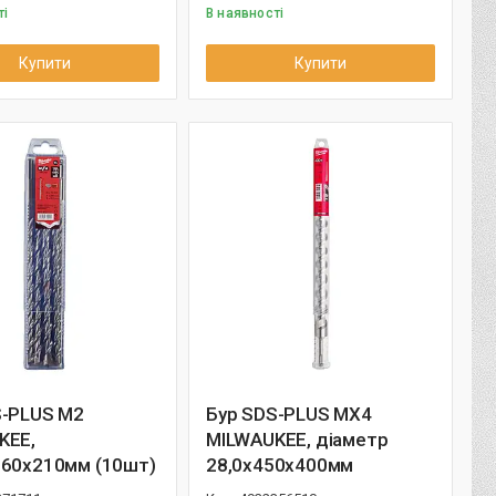
ті
В наявності
Купити
Купити
S-PLUS M2
Бур SDS-PLUS MX4
KEE,
MILWAUKEE, діаметр
260х210мм (10шт)
28,0х450х400мм