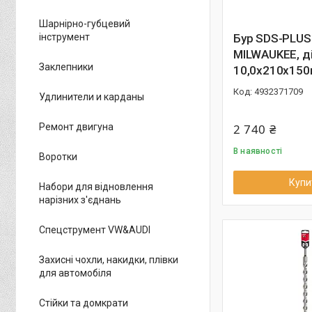
Шарнірно-губцевий
інструмент
Бур SDS-PLUS
MILWAUKEE, д
Заклепники
10,0х210х150
4932371709
Удлинители и карданы
Ремонт двигуна
2 740 ₴
В наявності
Воротки
Купи
Набори для відновлення
нарізних з'єднань
Спецструмент VW&AUDI
Захисні чохли, накидки, плівки
для автомобіля
Стійки та домкрати