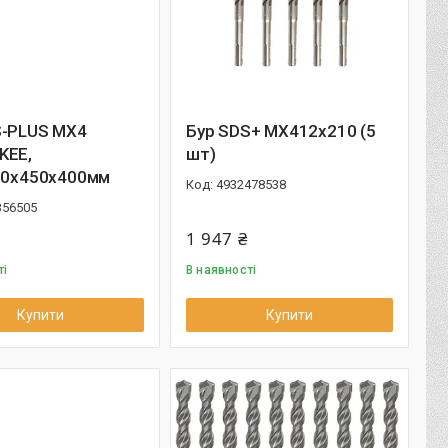
S-PLUS MX4
Бур SDS+ MX412x210 (5
KEE,
шт)
0,0х450х400мм
4932478538
356505
1 947 ₴
ті
В наявності
Купити
Купити