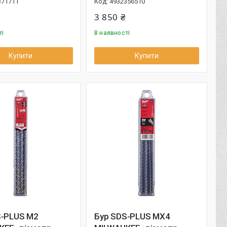
371711
4932356510
3 850 ₴
ті
В наявності
Купити
Купити
S-PLUS M2
Бур SDS-PLUS MX4