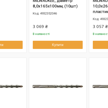
MILWAUKEE, діаметр
MILWAU
8,0х165х100мм, (10шт)
10,0х26
пласти
4932352046
4932
3 069 ₴
3 057 ₴
В наявності
В наявнос
ти
Купити