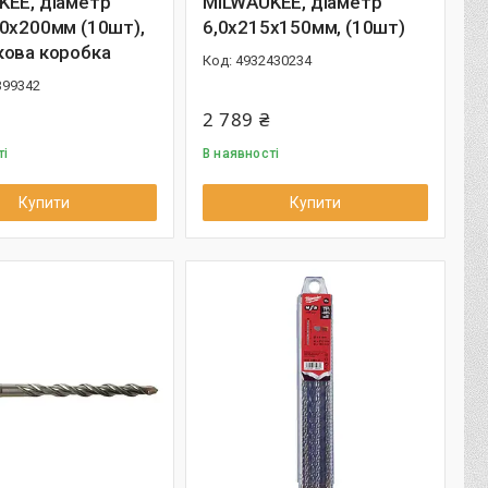
KEE, діаметр
MILWAUKEE, діаметр
0х200мм (10шт),
6,0х215х150мм, (10шт)
кова коробка
4932430234
399342
2 789 ₴
ті
В наявності
Купити
Купити