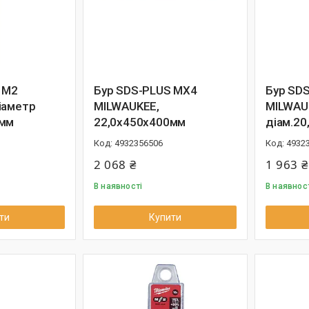
 M2
Бур SDS-PLUS MX4
Бур SD
іаметр
MILWAUKEE,
MILWAU
0мм
22,0х450х400мм
діам.2
4932356506
4932
2 068 ₴
1 963 ₴
В наявності
В наявнос
ти
Купити