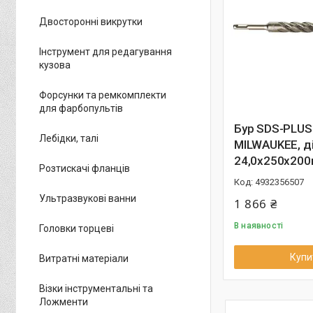
Двосторонні викрутки
Інструмент для редагування
кузова
Форсунки та ремкомплекти
для фарбопультів
Бур SDS-PLUS
Лебідки, талі
MILWAUKEE, д
24,0х250х20
Розтискачі фланців
4932356507
Ультразвукові ванни
1 866 ₴
В наявності
Головки торцеві
Купи
Витратні матеріали
Візки інструментальні та
Ложменти