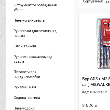
Інструмент та обладнання
Weber
Пневмогайковерты
Рукавички для захисту від
порізів
Ключі гайкові
Рукавиці з захистом від
ударів
Пістолети для
продувки,мийки
Бур SDS+ M2 
шт) MILWAUK
Рукавиці мякі
4932399182
Ходова частина
8 626 ₴
Пневмодрилі