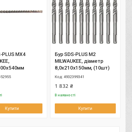
S-PLUS MX4
Бур SDS-PLUS M2
KEE,
MILWAUKEE, діаметр
600х540мм
8,0х210х150мм, (10шт)
352955
4932399341
1 832 ₴
ті
В наявності
Купити
Купити