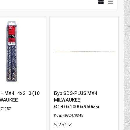
S+ MX414x210 (10
Бур SDS-PLUS MX4
LWAUKEE
MILWAUKEE,
Ø18.0x1000x950мм
471257
4932479345
5 251 ₴