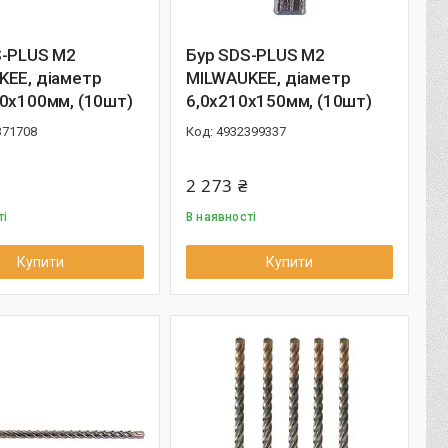
S-PLUS M2
Бур SDS-PLUS M2
KEE, діаметр
MILWAUKEE, діаметр
0х100мм, (10шт)
6,0х210х150мм, (10шт)
371708
4932399337
2 273 ₴
ті
В наявності
Купити
Купити