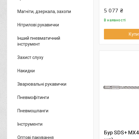
5 077 ₴
Магніти, дзеркала, захопи
В наявності
Нітрилові рукавички
Купи
Інший пневматичний
інструмент
Захист слуху
Накидки
Зварювальні рукавички
Пневмофітинги
Пневмошланги
Інструменти
Бур SDS+ MX4
Оптові пакування