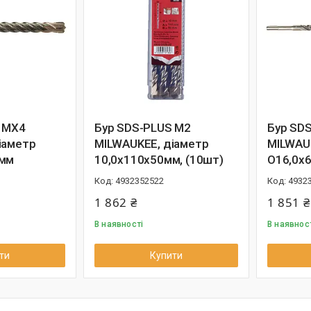
 MX4
Бур SDS-PLUS M2
Бур SD
іаметр
MILWAUKEE, діаметр
MILWAU
0мм
10,0х110х50мм, (10шт)
O16,0х
4932352522
4932
1 862 ₴
1 851 ₴
В наявності
В наявнос
ти
Купити