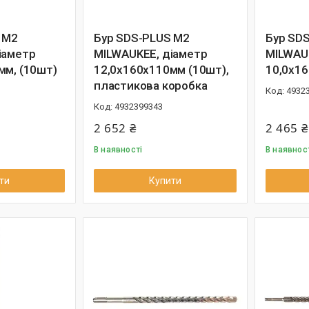
 M2
Бур SDS-PLUS M2
Бур SD
іаметр
MILWAUKEE, діаметр
MILWAU
мм, (10шт)
12,0х160х110мм (10шт),
10,0х16
пластикова коробка
4932
4932399343
2 652 ₴
2 465 ₴
В наявності
В наявнос
ти
Купити