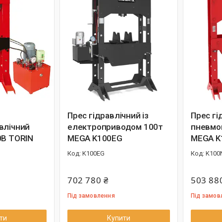
Прес гідравлічний із
Прес гі
влічний
електроприводом 100т
пневмо
0В TORIN
MEGA K100EG
MEGA K
K100EG
K100
702 780 ₴
503 88
Під замовлення
Під замов
ти
Купити