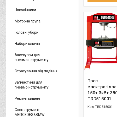
Наколінники
Моторна група
Головні убори
Набори ключів
Аксесуари для
пневмоінструменту
Страхування від падіння
Прес
Запчастини для
електрогідра
пневмоінструменту
150т 3кВт 38
TRD515001
Ремені, кишені
TRD515001
Спецструмент
MERCEDES&BMW