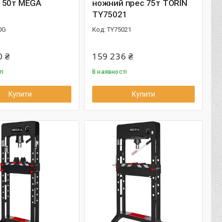
 50т MEGA
ножний прес 75т TORIN
G
TY75021
0G
TY75021
0 ₴
159 236 ₴
ті
В наявності
Купити
Купити