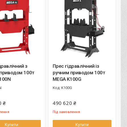
дравлічний з
Прес гідравлічний із
приводом 100т
ручним приводом 100т
100N
MEGA K100G
N
K100G
0 ₴
490 620 ₴
лення
Під замовлення
Купити
Купити