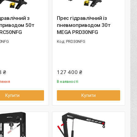
дравлічний з
Прес гідравлічний із
приводом 50т
пневмоприводом 30т
RC50NFG
MEGA PRD30NFG
0NFG
PRD30NFG
8 ₴
127 400 ₴
лення
В наявності
Купити
Купити