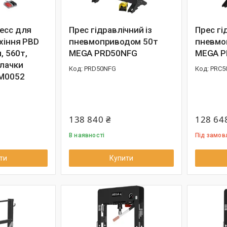
ecc для
Прес гідравлічний із
Прес гі
хіння PBD
пневмоприводом 50т
пневмо
, 560т,
MEGA PRD50NFG
MEGA P
улачки
PRD50NFG
PRC5
CM0052
138 840 ₴
128 64
В наявності
Під замов
ти
Купити