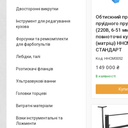
Двосторонні викрутки
Обтискний пp
Інструмент для редагування
пруїдного пру
кузова
(220B, 6-51 мм
повноточні к
Форсунки та ремкомплекти
(матpiці) HH
для фарбопультів
CTAHДAPT
Лебідки, талі
HHCM0052
149 000 ₴
Розтискачі фланців
В наявності
Ультразвукові ванни
Купи
Головки торцеві
Витратні матеріали
Візки інструментальні та
Ложменти