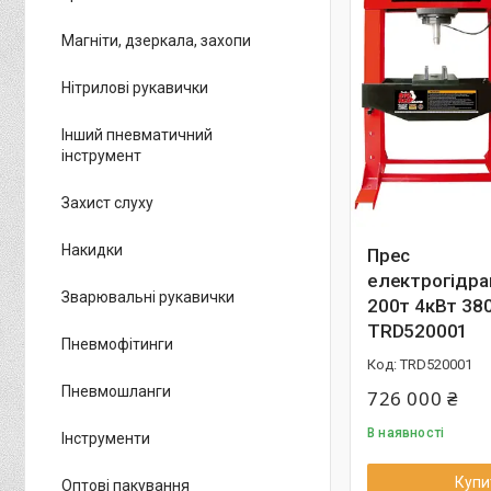
Магніти, дзеркала, захопи
Нітрилові рукавички
Інший пневматичний
інструмент
Захист слуху
Накидки
Прес
електрогідра
Зварювальні рукавички
200т 4кВт 38
TRD520001
Пневмофітинги
TRD520001
Пневмошланги
726 000 ₴
В наявності
Інструменти
Купи
Оптові пакування