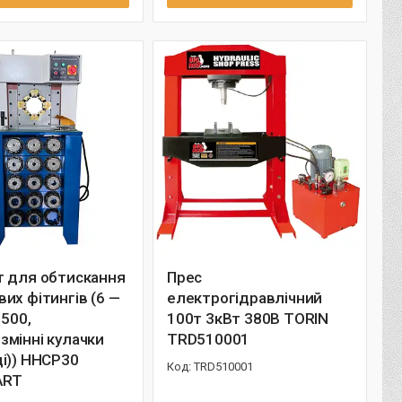
т для обтискання
Прес
их фітингів (6 —
електрогідравлічний
1500,
100т 3кВт 380В TORIN
мінні кулачки
TRD510001
і)) HHCP30
TRD510001
ART