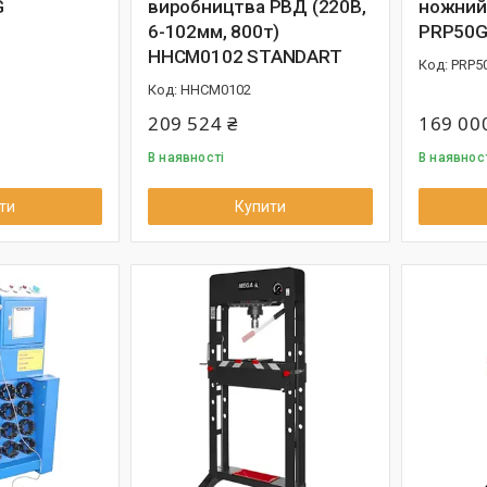
G
виробництва РВД (220В,
ножний
6-102мм, 800т)
PRP50
HHCM0102 STANDART
PRP5
HHCM0102
209 524 ₴
169 00
В наявності
В наявнос
ти
Купити