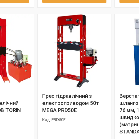
Прес гідравлічний з
Верста
влічний
електроприводом 50т
шлангов
0В TORIN
MEGA PRD50E
76 мм, 
швидкоз
PRD50E
(матриц
STAND