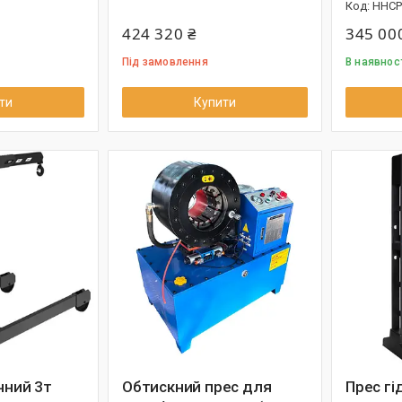
HHCP
424 320 ₴
345 00
Під замовлення
В наявнос
ти
Купити
чний 3т
Обтискний прес для
Прес гі