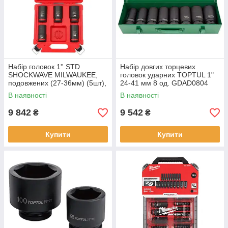
Набір головок 1'' STD
Набір довгих торцевих
SHOCKWAVE MILWAUKEE,
головок ударних TOPTUL 1"
подовжених (27-36мм) (5шт),
24-41 мм 8 од. GDAD0804
пластиковий кейс
В наявності
В наявності
9 842
9 542
₴
₴
Купити
Купити