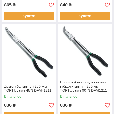
865
840
₴
₴
Купити
Купити
Плоскогубці з подовженими
Довгогубці вигнуті 280 мм
губками вигнуті 280 мм
TOPTUL (кут 45°) DFAH1211
TOPTUL (кут 90 °) DFAI1211
В наявності
В наявності
836
836
₴
₴