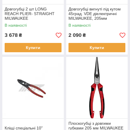
Довгогубці 2 шт LONG
Довгогубці вигнуті під кутом
REACH PLIER- STRAIGHT
45град. VDE діелектричні
MILWAUKEE
MILWAUKEE, 205мм
В наявності
В наявності
3 678
2 090
₴
₴
Купити
Купити
Плоскогубці з довгими
Кліщі спеціальні 10"
губками 205 мм MILWAUKEE