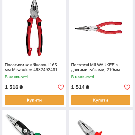
Пасатижи комбіновані 165
Пасатижі MILWAUKEE з
мм Milwaukee 4932492461
довгими губками, 210мм
В наявності
В наявності
1 516
1 514
₴
₴
Купити
Купити