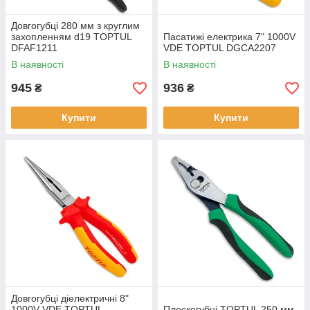
Довгогубці 280 мм з круглим
захопленням d19 TOPTUL
Пасатижі електрика 7" 1000V
DFAF1211
VDE TOPTUL DGCA2207
В наявності
В наявності
945
936
₴
₴
Купити
Купити
Довгогубці діелектричні 8"
1000V VDE TOPTUL
Плоскогубці TOPTUL 250 мм