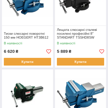
Лещата слюсарні сталеві
Тиски слюсарні поворотні
посилені професійні 8"
150 мм HOEGERT HT3B612
STANDART TSSHD8SW
В наявності
В наявності
6 620
5 889
₴
₴
Купити
Купити