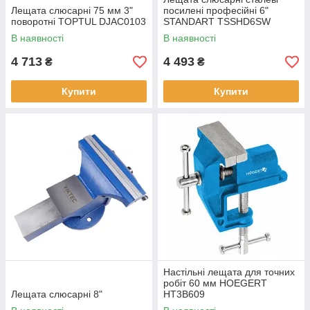
Лещата слюсарні 75 мм 3"
посилені професійні 6"
поворотні TOPTUL DJAC0103
STANDART TSSHD6SW
В наявності
В наявності
4 713
4 493
₴
₴
Купити
Купити
Настільні лещата для точних
робіт 60 мм HOEGERT
Лещата слюсарні 8"
HT3B609