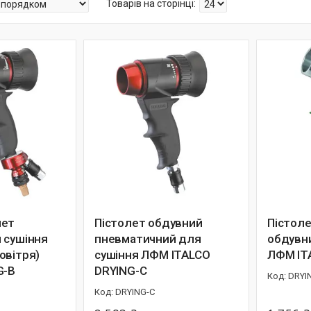
лет
Пістолет обдувний
Пістоле
 сушіння
пневматичний для
обдувн
овітря)
сушіння ЛФМ ITALCO
ЛФМ IT
G-B
DRYING-C
DRYI
DRYING-C