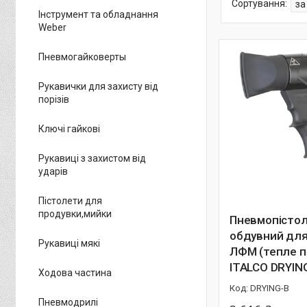
Інструмент та обладнання
Weber
Пневмогайковерты
Рукавички для захисту від
порізів
Ключі гайкові
Рукавиці з захистом від
ударів
Пістолети для
продувки,мийки
Пневмопісто
обдувний для
Рукавиці мякі
ЛФМ (тепле п
ITALCO DRYIN
Ходова частина
DRYING-B
Пневмодрилі