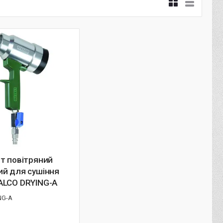
т повітряний
ий для сушіння
ALCO DRYING-A
NG-A