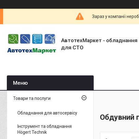
Зараз у компанії неро
АвтотехМаркет - обладнання 
для СТО
Товари та послуги
Обладнання для автосервісу
Обдувний п
Інструмент та обладнання
Högert Technik