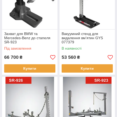
Захват для BMW та
Вакуумний стенд для
Mercedes-Benz до стапеля
видалення вм'ятин GYS
SR-923
077379
Під замовлення
В наявності
66 700
53 560
₴
₴
Купити
Купити