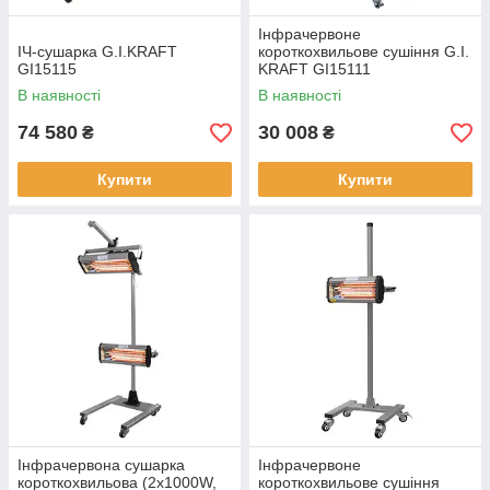
Інфрачервоне
ІЧ-сушарка G.I.KRAFT
короткохвильове сушіння G.I.
GI15115
KRAFT GI15111
В наявності
В наявності
74 580
30 008
₴
₴
Купити
Купити
Інфрачервона сушарка
Інфрачервоне
короткохвильова (2х1000W,
короткохвильове сушіння