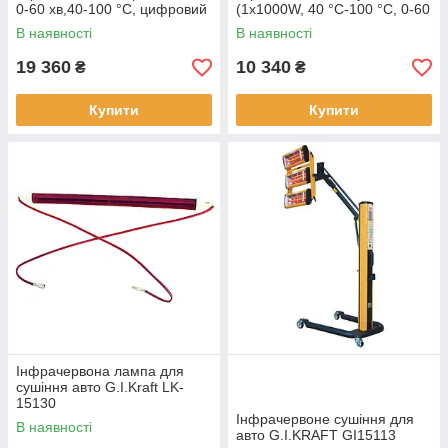
0-60 хв,40-100 °C, цифровий
(1х1000W, 40 °C-100 °C, 0-60
дисплей) G.I. KRAFT GI15008
хв) G.I. KRAFT GI15005
В наявності
В наявності
19 360
10 340
₴
₴
Купити
Купити
Інфрачервона лампа для
сушіння авто G.I.Kraft LK-
15130
Інфрачервоне сушіння для
В наявності
авто G.I.KRAFT GI15113