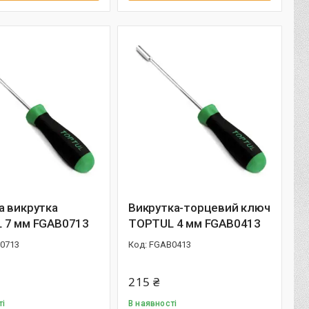
а викрутка
Викрутка-торцевий ключ
 7 мм FGAB0713
TOPTUL 4 мм FGAB0413
0713
FGAB0413
215 ₴
ті
В наявності