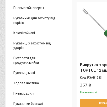
Пневмогайковерты
Рукавички для захисту від
порізів
Ключі гайкові
Рукавиці з захистом від
ударів
Пістолети для
продувки,мийки
Викрутка-тор
TOPTUL 12 м
Рукавиці мякі
FGAB1213
Ходова частина
257 ₴
В наявності
Пневмодрилі
Купи
Рукавички безпалі