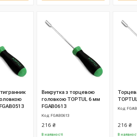
тигранник
Викрутка з торцевою
Торцев
головкою
головкою TOPTUL 6 мм
TOPTUL
 FGAB0513
FGAB0613
FGAB
FGAB0613
216 ₴
216 ₴
В наявності
В наявнос