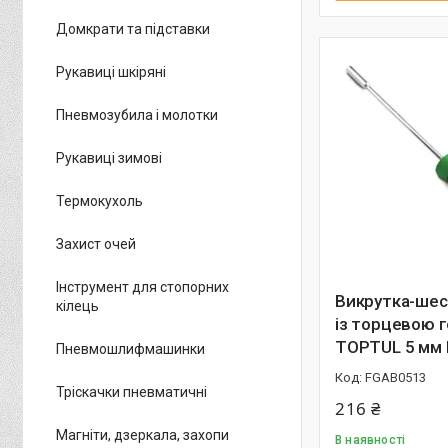
Домкрати та підставки
Рукавиці шкіряні
Пневмозубила і молотки
Рукавиці зимові
Термокухоль
Захист очей
Інструмент для стопорних
Викрутка-шес
кілець
із торцевою 
TOPTUL 5 мм
Пневмошлифмашинки
FGAB0513
Тріскачки пневматичні
216 ₴
Магніти, дзеркала, захопи
В наявності