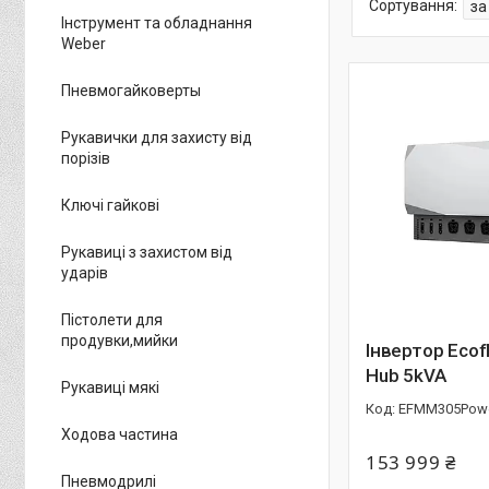
Інструмент та обладнання
Weber
Пневмогайковерты
Рукавички для захисту від
порізів
Ключі гайкові
Рукавиці з захистом від
ударів
Пістолети для
продувки,мийки
Інвертор Ecof
Hub 5kVA
Рукавиці мякі
EFMM305Pow
Ходова частина
153 999 ₴
Пневмодрилі