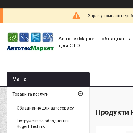
Зараз у компанії неро
АвтотехМаркет - обладнання 
для СТО
Товари та послуги
Обладнання для автосервісу
Продукти P
Інструмент та обладнання
Högert Technik