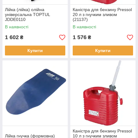
Лійка (лійка) олійна
Каністра для бензину Pressol
універсальна TOPTUL
20 л з гнучким зливом
JDDE0110
(21137)
В наявності
В наявності
1 602
1 576
₴
₴
Купити
Купити
Каністра для бензину Pressol
Лійка гнучка (формовна)
10 л з гнучким зливом