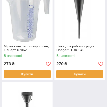
Мірна ємність, поліпропілен,
Лійка для робочих рідин
1 л, арт. 07062
Hoegert HT8G946
В наявності
В наявності
273
270
₴
₴
Купити
Купити