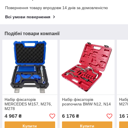
Повернення товару впродовж 14 днів за домовленістю
Всі умови повернення
Подібні товари компанії
Набір фіксаторів
Набір фіксаторів
Набі
MERCEDES M157, M276,
розпочила BMW N12, N14
M27
M278
4 967
6 176
16 
₴
₴
Купити
Купити