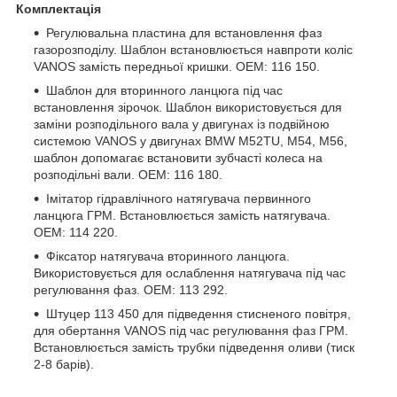
Комплектація
Регулювальна пластина для встановлення фаз
газорозподілу. Шаблон встановлюється навпроти коліс
VANOS замість передньої кришки. OEM: 116 150.
Шаблон для вторинного ланцюга під час
встановлення зірочок. Шаблон використовується для
заміни розподільного вала у двигунах із подвійною
системою VANOS у двигунах BMW M52TU, M54, M56,
шаблон допомагає встановити зубчасті колеса на
розподільні вали. OEM: 116 180.
Імітатор гідравлічного натягувача первинного
ланцюга ГРМ. Встановлюється замість натягувача.
OEM: 114 220.
Фіксатор натягувача вторинного ланцюга.
Використовується для ослаблення натягувача під час
регулювання фаз. OEM: 113 292.
Штуцер 113 450 для підведення стисненого повітря,
для обертання VANOS під час регулювання фаз ГРМ.
Встановлюється замість трубки підведення оливи (тиск
2-8 барів).