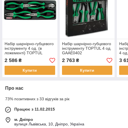
Набір шарнірно-губцевого
Набір шарнірно-губцевого
Набі
інструменту 4 од. (в
інструменту TOPTUL 4 од.
інст
ложементі) TOPTUL
GAAE0402
4 од
GBAT0402
GAA
2 586
2 763
3 6
₴
₴
Купити
Купити
Про нас
73% позитивних з 33 відгуків за рік
Працює з 11.02.2015
м. Дніпро
вулиця Львівська, 10, Дніпро, Україна