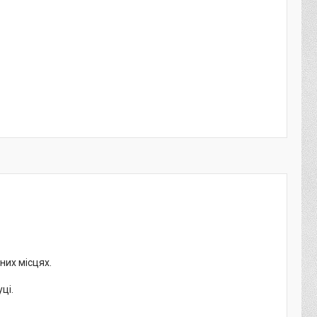
них місцях.
ці.