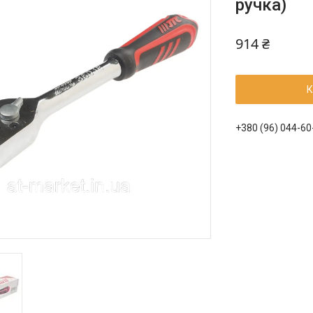
ручка)
914 ₴
К
+380 (96) 044-60