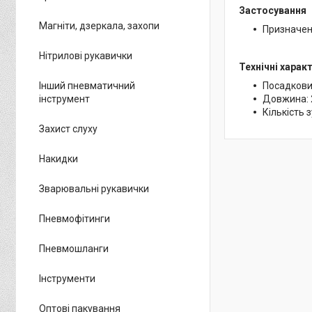
Застосування
Магніти, дзеркала, захопи
Призначена
Нітрилові рукавички
Технічні харак
Посадковий
Інший пневматичний
Довжина: 
інструмент
Кількість з
Захист слуху
Накидки
Зварювальні рукавички
Пневмофітинги
Пневмошланги
Інструменти
Оптові пакування