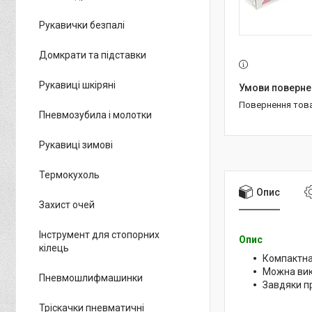
Рукавички безпалі
Домкрати та підставки
Рукавиці шкіряні
повернення тов
Пневмозубила і молотки
Рукавиці зимові
Термокухоль
Опис
Захист очей
Інструмент для стопорних
Опис
кілець
Компактна 
Можна вик
Пневмошлифмашинки
Завдяки пр
Тріскачки пневматичні