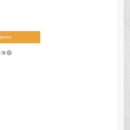
упити
-78