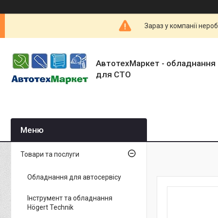
Зараз у компанії неро
АвтотехМаркет - обладнання 
для СТО
Товари та послуги
Обладнання для автосервісу
Інструмент та обладнання
Högert Technik