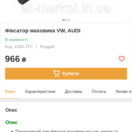
Фіксатор маховика VW, AUDI
В наявності
Код: 4180 JTC
Роздріб
966
₴
Купити
Опис
Характеристики
Доставка
Оплата
Умови п
Опис
Опис
Призначений для фіксації маховика під час зняття та