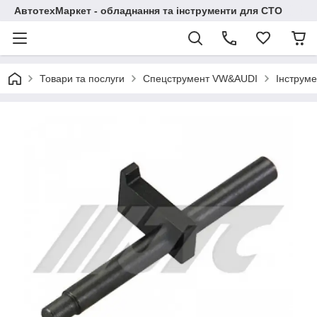
АвтотехМаркет - обладнання та інструменти для СТО
Товари та послуги
Спецструмент VW&AUDI
Інструме