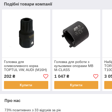
Подібні товари компанії
Головка для
Головка для роботи з
Набі
оливозливного корка
кульовими опорами MB
TORX
TOPTUL VW, AUDI (M16H)
M-CLASS
T100
L38 мм JDBB1617
3/4"
202
1 047
3 0
₴
₴
Купити
Купити
Про нас
73% позитивних з 33 відгуків за рік