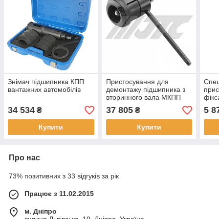
Знімач підшипника КПП
Пристосування для
Спец
вантажних автомобілів
демонтажу підшипника з
прис
вторинного вала МКПП
фікс
34 534
37 805
5 8
₴
₴
Купити
Купити
Про нас
73% позитивних з 33 відгуків за рік
Працює з 11.02.2015
м. Дніпро