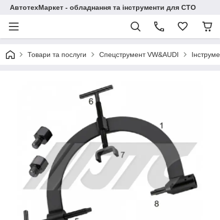
АвтотехМаркет - обладнання та інструменти для СТО
Товари та послуги
Спецструмент VW&AUDI
Інструме