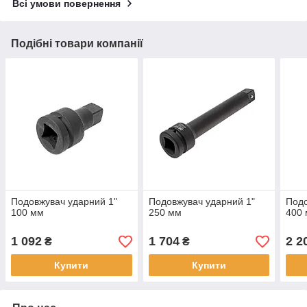
Всі умови повернення
Подібні товари компанії
Подовжувач ударний 1"
Подовжувач ударний 1"
Подо
100 мм
250 мм
400
1 092
1 704
2 2
₴
₴
Купити
Купити