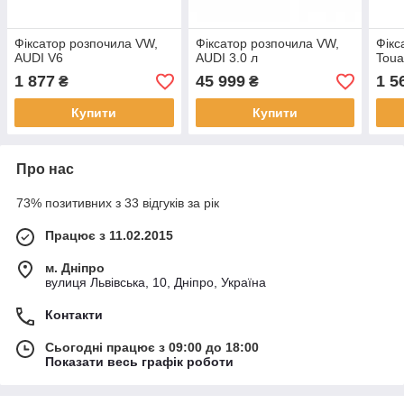
Фіксатор розпочила VW,
Фіксатор розпочила VW,
Фікс
AUDI V6
AUDI 3.0 л
Toua
1 877
45 999
1 5
₴
₴
Купити
Купити
Про нас
73% позитивних з 33 відгуків за рік
Працює з 11.02.2015
м. Дніпро
вулиця Львівська, 10, Дніпро, Україна
Контакти
Сьогодні працює з 09:00 до 18:00
Показати весь графік роботи