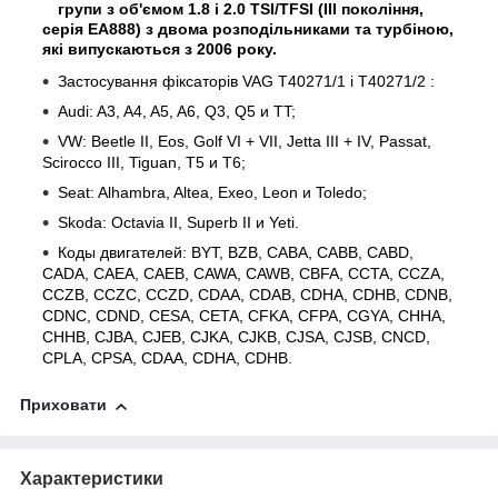
групи з об'ємом 1.8 і 2.0 TSI/TFSI (III покоління,
серія EA888) з двома розподільниками та турбіною,
які випускаються з 2006 року.
Застосування фіксаторів VAG T40271/1 і T40271/2 :
Audi: A3, A4, A5, A6, Q3, Q5 и TT;
VW: Beetle II, Eos, Golf VI + VII, Jetta III + IV, Passat,
Scirocco III, Tiguan, T5 и T6;
Seat: Alhambra, Altea, Exeo, Leon и Toledo;
Skoda: Octavia II, Superb II и Yeti.
Коды двигателей: BYT, BZB, CABA, CABB, CABD,
CADA, CAEA, CAEB, CAWA, CAWB, CBFA, CCTA, CCZA,
CCZB, CCZC, CCZD, CDAA, CDAB, CDHA, CDHB, CDNB,
CDNC, CDND, CESA, CETA, CFKA, CFPA, CGYA, CHHA,
CHHB, CJBA, CJEB, CJKA, CJKB, CJSA, CJSB, CNCD,
CPLA, CPSA, CDAA, CDHA, CDHB.
Приховати
Характеристики