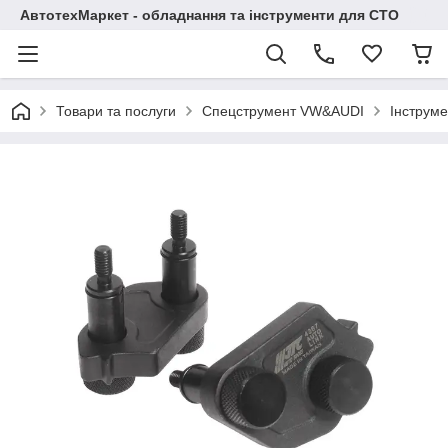
АвтотехМаркет - обладнання та інструменти для СТО
Товари та послуги
Спецструмент VW&AUDI
Інструме