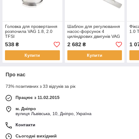
Головка для провертання
Шаблон для регулювання
Фікс
розпочила VAG 1.8, 2.0
насос-форсунок 4
1.0 
TFSI
циліндрових двигунів VAG
538
2 682
1 0
₴
₴
Купити
Купити
Про нас
73% позитивних з 33 відгуків за рік
Працює з 11.02.2015
м. Дніпро
вулиця Львівська, 10, Дніпро, Україна
Контакти
Сьогодні вихідний