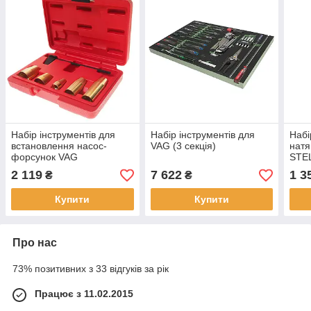
Набір інструментів для
Набір інструментів для
Набі
встановлення насос-
VAG (3 секція)
натя
форсунок VAG
STE
2 119
7 622
1 3
₴
₴
Купити
Купити
Про нас
73% позитивних з 33 відгуків за рік
Працює з 11.02.2015