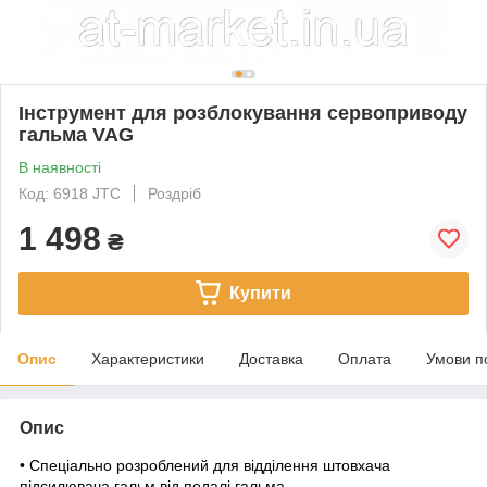
Інструмент для розблокування сервоприводу
гальма VAG
В наявності
Код: 6918 JTC
Роздріб
1 498
₴
Купити
Опис
Характеристики
Доставка
Оплата
Умови п
Опис
• Спеціально розроблений для відділення штовхача
підсилювача гальм від педалі гальма.