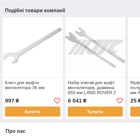
Подібні товари компанії
Ключ для муфти
Набір ключів для муфт
Муфт
вентилятора 36 мм
вентиляторів, довжина
полі
650 мм LAND ROVER 2
мм 
од.
997
6 041
25
₴
₴
Купити
Купити
Про нас