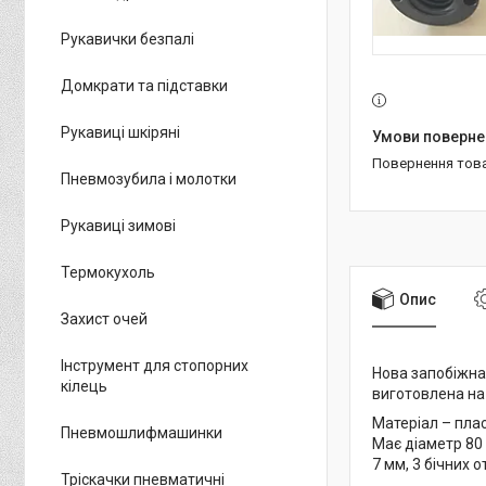
Рукавички безпалі
Домкрати та підставки
Рукавиці шкіряні
повернення тов
Пневмозубила і молотки
Рукавиці зимові
Термокухоль
Опис
Захист очей
Інструмент для стопорних
Нова запобіжна 
кілець
виготовлена на 
Матеріал – плас
Пневмошлифмашинки
Має діаметр 80
7 мм, 3 бічних 
Тріскачки пневматичні