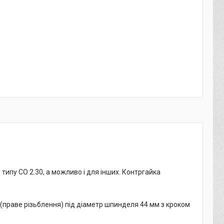
типу CO 2.30, а можливо і для інших. Контргайка
 (праве різьблення) під діаметр шпинделя 44 мм з кроком