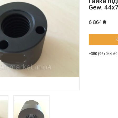
Гайка пі
Gew. 44x
6 864 ₴
К
+380 (96) 044-60