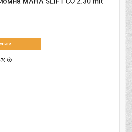
дйомна MAHA SLIFT CO 2.30 mit
7
упити
-78