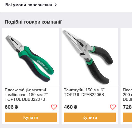
Всі умови повернення
Подібні товари компанії
Плоскогубці-пасатижі
Тонкогубці 150 мм 6"
Плос
комбіновані 180 мм 7"
TOPTUL DFAB2206B
200
TOPTUL DBBB2207B
DBB
606
460
728
₴
₴
Купити
Купити