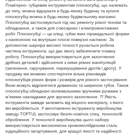
Плав'ярно- губцевим інструментам плоскогубці, що належать
до типу, можна відшукати в будь-якому будинку та купити
плоскогубці можна в будь-якому будівельному магазині.
Плоскогубці застосовуються під час ремонту різної техніки та
обладнання, а також для слюсарних і електромонтажних
робіт. Плоскогубці — це кліщі, губки яких пірамідальної форми
з нанесеною на внутрішні плоскі поверхні насічкою. За
допомогою шарніра високої точності рухається робоча
частина інструмента, що дає змогу забезпечити плавну
роботу. Плоскогубці використовуються для захоплення
дрібних деталей і здійснення з ними різних маніпуляцій
(загинання, скручування, перекушування дротів і дроту). У
продажу ми можемо спостерігати кілька різновидів
плоскогубців різних форм і розмірів для різного застосування.
Вони можуть відрізнятися довжиною та шириною губок. Також
плоскогубці обладнані ізолювальними зручними ручками з
м'якими накладками для зручного захоплення. ⁇ Якість
інструмента завжди залежить від міцного матеріалу, з якого
він виробляється. У виготовленні інструменту виробництва
заводу TOPTUL застосовує безліч новітніх спец. технологій
оброблення. У технології виробництва цього набору
використовується високоякісна хромомолібденова сталь
індукційного загартування, для кращої якості та надійності.