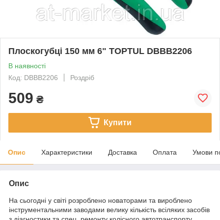
Плоскогубці 150 мм 6" TOPTUL DBBB2206
В наявності
Код: DBBB2206
Роздріб
509
₴
Купити
Опис
Характеристики
Доставка
Оплата
Умови п
Опис
На сьогодні у світі розроблено новаторами та вироблено
інструментальними заводами велику кількість всіляких засобів
з діагностики та спец. ремонту колісного автотранспорту.