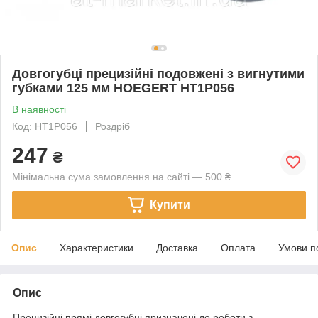
Довгогубці прецизійні подовжені з вигнутими
губками 125 мм HOEGERT HT1P056
В наявності
Код: HT1P056
Роздріб
247
₴
Мінімальна сума замовлення на сайті — 500 ₴
Купити
Опис
Характеристики
Доставка
Оплата
Умови п
Опис
Прецизійні прямі довгогубці призначені до роботи з