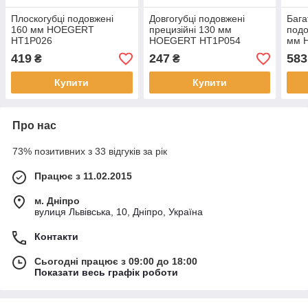
Плоскогубці подовжені
Довгогубці подовжені
Бага
160 мм HOEGERT
прецизійні 130 мм
подо
HT1P026
HOEGERT HT1P054
мм 
419
247
583
₴
₴
Купити
Купити
Про нас
73% позитивних з 33 відгуків за рік
Працює з 11.02.2015
м. Дніпро
вулиця Львівська, 10, Дніпро, Україна
Контакти
Сьогодні працює з 09:00 до 18:00
Показати весь графік роботи