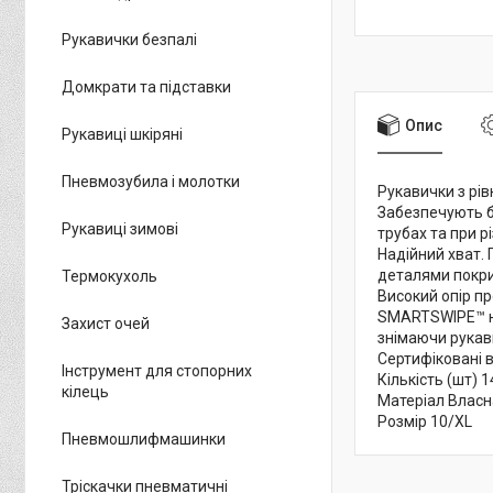
Рукавички безпалі
Домкрати та підставки
Опис
Рукавиці шкіряні
Пневмозубила і молотки
Рукавички з рів
Забезпечують бі
Рукавиці зимові
трубах та при рі
Надійний хват. 
деталями покри
Термокухоль
Високий опір пр
SMARTSWIPE™ на
Захист очей
знімаючи рукав
Сертифіковані в
Інструмент для стопорних
Кількість (шт) 1
кілець
Матеріал Власна
Розмір 10/XL
Пневмошлифмашинки
Тріскачки пневматичні