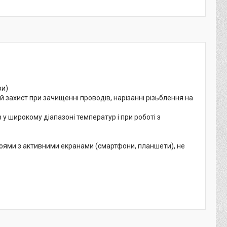
ри)
й захист при зачищенні проводів, нарізанні різьблення на
 у широкому діапазоні температур і при роботі з
оями з активними екранами (смартфони, планшети), не