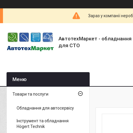
Зараз у компанії неро
АвтотехМаркет - обладнання 
для СТО
Товари та послуги
Обладнання для автосервісу
Інструмент та обладнання
Högert Technik