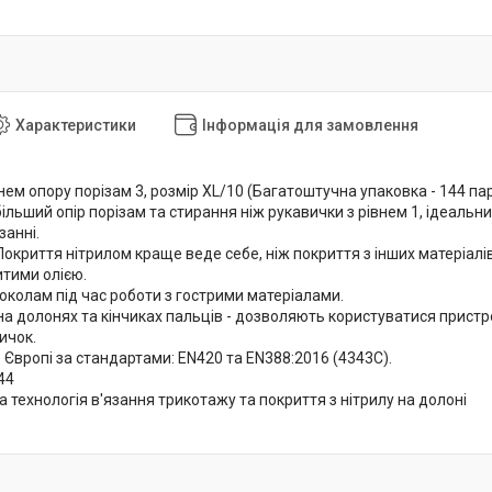
Характеристики
Інформація для замовлення
нем опору порізам 3, розмір XL/10 (Багатоштучна упаковка - 144 па
льший опір порізам та стирання ніж рукавички з рівнем 1, ідеальни
занні.
Покриття нітрилом краще веде себе, ніж покриття з інших матеріалів
тими олією.
околам під час роботи з гострими матеріалами.
 долонях та кінчиках пальців - дозволяють користуватися пристр
ичок.
 Європі за стандартами: EN420 та EN388:2016 (4343C).
44
 технологія в'язання трикотажу та покриття з нітрилу на долоні