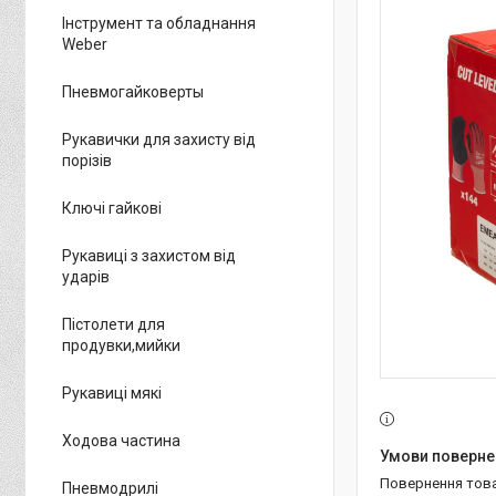
Інструмент та обладнання
Weber
Пневмогайковерты
Рукавички для захисту від
порізів
Ключі гайкові
Рукавиці з захистом від
ударів
Пістолети для
продувки,мийки
Рукавиці мякі
Ходова частина
повернення тов
Пневмодрилі