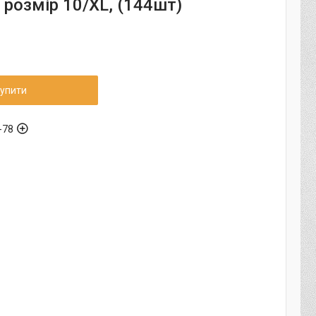
, розмір 10/XL, (144шт)
упити
-78