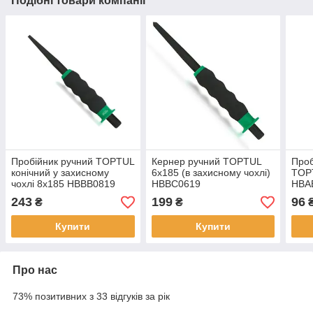
Подібні товари компанії
Пробійник ручний TOPTUL
Кернер ручний TOPTUL
Проб
конічний у захисному
6x185 (в захисному чохлі)
TOPT
чохлі 8x185 HBBB0819
HBBC0619
HBA
243
199
96
₴
₴
Купити
Купити
Про нас
73% позитивних з 33 відгуків за рік