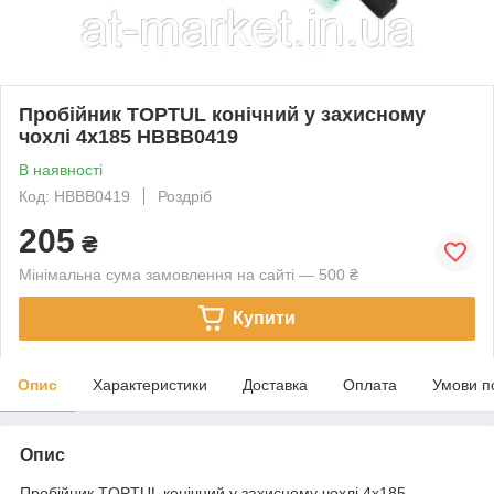
Пробійник TOPTUL конічний у захисному
чохлі 4x185 HBBB0419
В наявності
Код: HBBB0419
Роздріб
205
₴
Мінімальна сума замовлення на сайті — 500 ₴
Купити
Опис
Характеристики
Доставка
Оплата
Умови п
Опис
Пробійник TOPTUL конічний у захисному чохлі 4x185