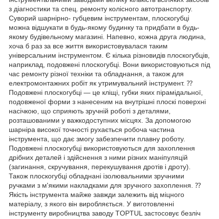
з діагностики та спец. ремонту колісного автотранспорту.
Суворий шарнірно- губцевим інструментам, плоскогубці
можна відшукати в будь-якому будинку та придбати в будь-
якому будівельному магазині. Напевно, кожна друга людина,
хоча б раз за все життя використовувалася таким
універсальним інструментом. Є кілька різновидів плоскогубців,
наприклад, подовжені плоскогубці. Вони використовуються під
час ремонту різної техніки та обладнання, а також для
електромонтажних робіт як утримувальний інструмент. ⁇
Подовжені плоскогубці — це кліщі, губки яких пірамідальної,
подовженої форми з нанесеним на внутрішні плоскі поверхні
насічкою, що сприяють зручній роботі з деталями,
розташованими у важкодоступних місцях. За допомогою
шарніра високої точності рухається робоча частина
інструмента, що дає змогу забезпечити плавну роботу.
Подовжені плоскогубці використовуються для захоплення
дрібних деталей і здійснення з ними різних маніпуляцій
(загинання, скручування, перекушування дротів і дроту).
Також плоскогубці обладнані ізолювальними зручними
ручками з м'якими накладками для зручного захоплення. ⁇
Якість інструмента майже завжди залежить від міцного
матеріалу, з якого він виробляється. У виготовленні
інструменту виробництва заводу TOPTUL застосовує безліч