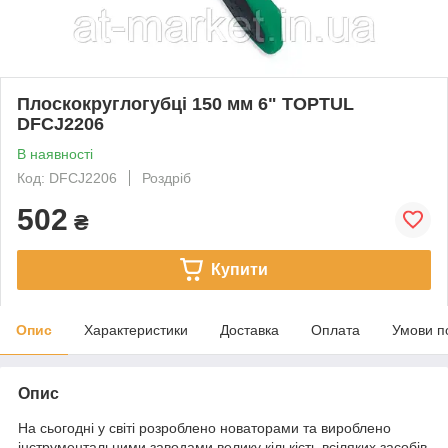
Плоскокруглогубці 150 мм 6" TOPTUL
DFCJ2206
В наявності
Код: DFCJ2206
Роздріб
502
₴
Купити
Опис
Характеристики
Доставка
Оплата
Умови п
Опис
На сьогодні у світі розроблено новаторами та вироблено
інструментальними заводами велику кількість всіляких засобів