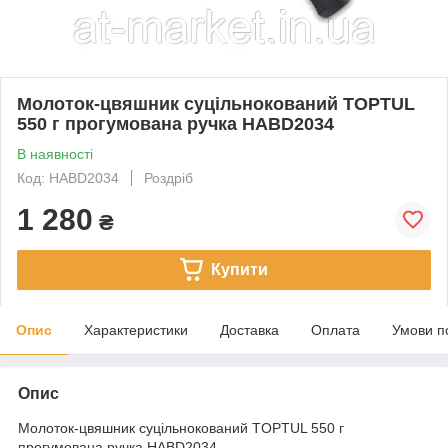
Молоток-цвяшник суцільнокований TOPTUL
550 г прогумована ручка HABD2034
В наявності
Код: HABD2034
Роздріб
1 280
₴
Купити
Опис
Характеристики
Доставка
Оплата
Умови п
Опис
Молоток-цвяшник суцільнокований TOPTUL 550 г
прогумована ручка HABD2034