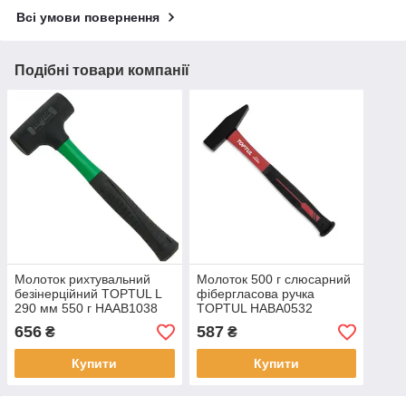
Всі умови повернення
Подібні товари компанії
Молоток рихтувальний
Молоток 500 г слюсарний
безінерційний TOPTUL L
фібергласова ручка
290 мм 550 г HAAB1038
TOPTUL HABA0532
656
587
₴
₴
Купити
Купити