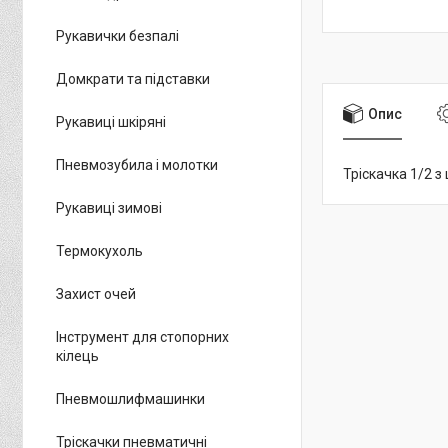
Рукавички безпалі
Домкрати та підставки
Опис
Рукавиці шкіряні
Пневмозубила і молотки
Тріскачка 1/2 з
Рукавиці зимові
Термокухоль
Захист очей
Інструмент для стопорних
кілець
Пневмошлифмашинки
Тріскачки пневматичні