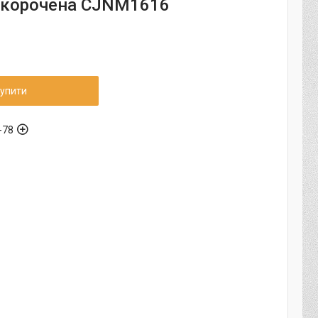
 укорочена CJNM1616
упити
-78