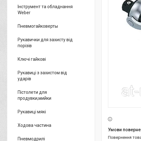
Інструмент та обладнання
Weber
Пневмогайковерты
Рукавички для захисту від
порізів
Ключі гайкові
Рукавиці з захистом від
ударів
Пістолети для
продувки,мийки
Рукавиці мякі
Ходова частина
повернення тов
Пневмодрилі