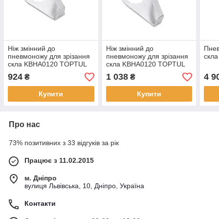
Ніж змінний до
Ніж змінний до
Пнев
пневмоножу для зрізання
пневмоножу для зрізання
скл
скла KBHA0120 TOPTUL
скла KBHA0120 TOPTUL
KAJC38B1
KAJC62B2
924
1 038
4 9
₴
₴
Купити
Купити
Про нас
73% позитивних з 33 відгуків за рік
Працює з 11.02.2015
м. Дніпро
вулиця Львівська, 10, Дніпро, Україна
Контакти