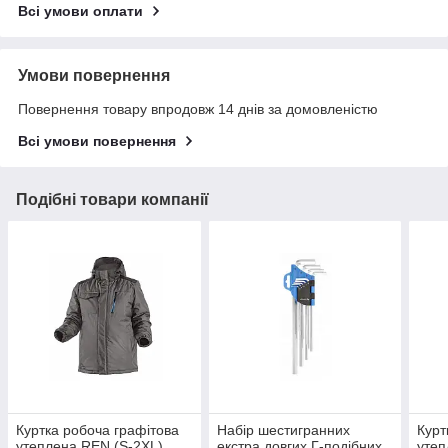
Всі умови оплати
Умови повернення
Повернення товару впродовж 14 днів за домовленістю
Всі умови повернення
Подібні товари компанії
Куртка робоча графітова
Набір шестигранних
Курт
утеплена REN (S-2XL)
екстра довгих Г-подібних
утеп