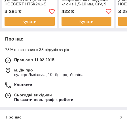
HOEGERT HT5K241-S
ключів 1,5-10 мм, CrV, 9
HOE
шт. HOEGERT HT1W803
3 281
422
3 2
₴
₴
Купити
Купити
Про нас
73% позитивних з 33 відгуків за рік
Працює з 11.02.2015
м. Дніпро
вулиця Львівська, 10, Дніпро, Україна
Контакти
Сьогодні вихідний
Показати весь графік роботи
Про нас