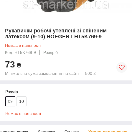
Рукавички робочі утеплені зі спіненим
латексом (9-10) HOEGERT HT5K769-9
Немає в наявності
Код: HT5K769-9
Роздріб
73
₴
Мінімальна сума замовлення на сайті — 500 ₴
Розмір
09
10
Немає в наявності
арактеристики
Доставка
Оплата
Умови повернення