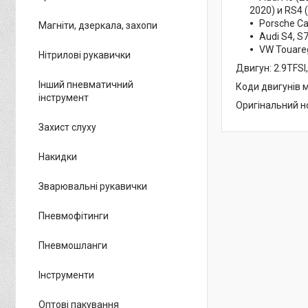
2020) и RS4 
Porsche Ca
Магніти, дзеркала, захопи
Audi S4, S7
VW Touare
Нітрилові рукавички
Двигун: 2.9TFSI
Інший пневматичний
Коди двигунів м
інструмент
Оригінальний н
Захист слуху
Накидки
Зварювальні рукавички
Пневмофітинги
Пневмошланги
Інструменти
Оптові пакування