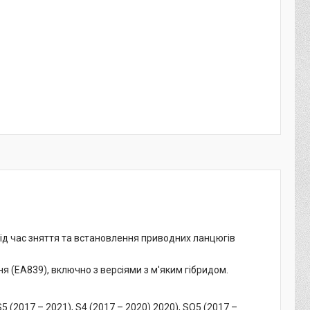
під час зняття та встановлення приводних ланцюгів
ння (EA839), включно з версіями з м'яким гібридом.
S5 (2017 – 2021), S4 (2017 – 2020) 2020), SQ5 (2017 –