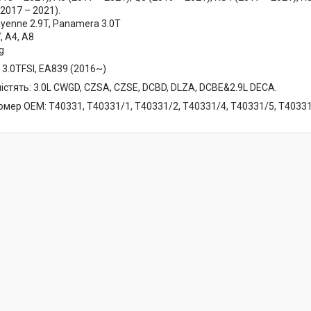
(2017 – 2021).
yenne 2.9T, Panamera 3.0T
, A4, A8
g
, 3.0TFSI, EA839 (2016~)
істять: 3.0L CWGD, CZSA, CZSE, DCBD, DLZA, DCBE&2.9L DECA.
омер OEM: T40331, T40331/1, T40331/2, T40331/4, T40331/5, T40331