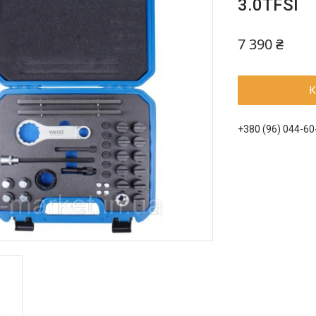
3.0TFSI
7 390 ₴
К
+380 (96) 044-60