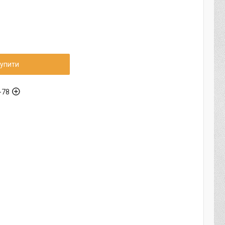
упити
-78