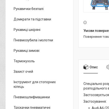
Рукавички безпалі
Домкрати та підставки
Рукавиці шкіряні
повернення тов
Пневмозубила і молотки
Рукавиці зимові
Термокухоль
Опис
Захист очей
Інструмент для стопорних
Спеціально роз
кілець
розподільного 
Застосовується 
Пневмошлифмашинки
Застосування:
Тріскачки пневматичні
Audi A6 (2