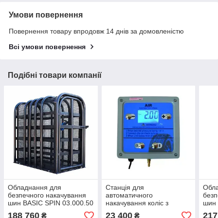
Умови повернення
Повернення товару впродовж 14 днів за домовленістю
Всі умови повернення
Подібні товари компанії
Обладнання для
Станція для
Обл
безпечного накачування
автоматичного
безп
шин BASIC SPIN 03.000.50
накачування коліс з
шин 
дисплеєм одноканальна
188 760
23 400
217
₴
₴