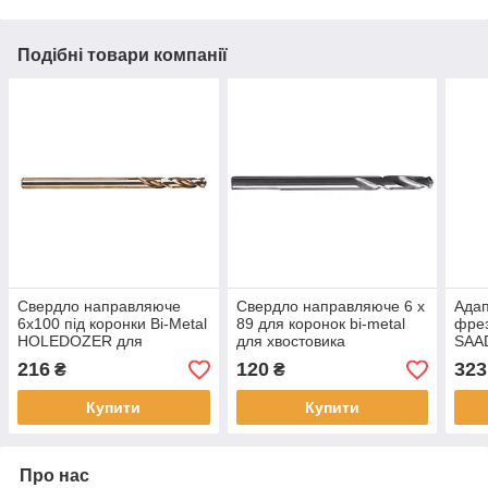
Подібні товари компанії
Свердло направляюче
Свердло направляюче 6 х
Адап
6х100 під коронки Bi-Metal
89 для коронок bi-metal
фре
HOLEDOZER для
для хвостовика
SAA
хвостовика
49567140/49566950 (1 шт)
216
120
323
₴
₴
49567140/49566950
Купити
Купити
Про нас