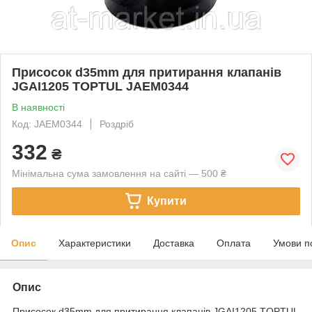
Присосок d35mm для притирання клапанів
JGAI1205 TOPTUL JAEM0344
В наявності
Код: JAEM0344
Роздріб
332
₴
Мінімальна сума замовлення на сайті — 500 ₴
Купити
Опис
Характеристики
Доставка
Оплата
Умови п
Опис
Присосок d35mm для притирання клапанів JGAI1205 TOPTUL