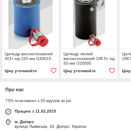
Циліндр високотонажний
Циліндр легкий
Цилі
401т хід 150 мм G40015
високотонажний 198.5т хід
198.
50 мм O20005
Ціну уточнюйте
Ціну уточнюйте
Цін
Про нас
73% позитивних з 33 відгуків за рік
Працює з 11.02.2015
м. Дніпро
вулиця Львівська, 10, Дніпро, Україна