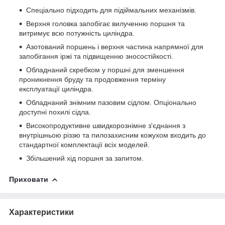
Спеціально підходить для підіймальних механізмів.
Верхня головка запобігає вилученню поршня та
витримує всю потужність циліндра.
Азотований поршень і верхня частина напрямної для
запобігання іржі та підвищенню зносостійкості.
Обладнаний скребком у поршні для зменшення
проникнення бруду та продовження терміну
експлуатації циліндра.
Обладнаний знімним пазовим сідлом. Опціонально
доступні похилі сідла.
Високопродуктивне швидкорознімне з'єднання з
внутрішньою різзю та пилозахисним кожухом входить до
стандартної комплектації всіх моделей.
Збільшений хід поршня за запитом.
Приховати
Характеристики