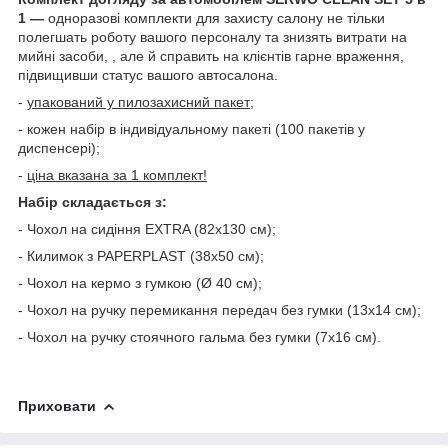
1 —
одноразові комплекти для захисту салону не тільки
полегшать роботу вашого персоналу та знизять витрати на
мийні засоби, , але й справить на клієнтів гарне враження,
підвищивши статус вашого автосалона.
-
упакований у пилозахисний пакет;
- кожен набір в індивідуальному пакеті (100 пакетів у
диспенсері);
-
ціна вказана за 1 комплект!
Набір складається з:
- Чохол на сидіння EXTRA (82x130 см);
- Килимок з PAPERPLAST (38x50 см);
- Чохол на кермо з гумкою (Ø 40 см);
- Чохол на ручку перемикання передач без гумки (13х14 см);
- Чохол на ручку стоячного гальма без гумки (7х16 см).
Приховати