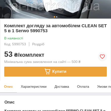
Комплект догляду за автомобілем CLEAN SET
5 в 1 Serwo 5990753
В наявності
Код: 5990753
Роздріб
53
₴/комплект
Мінімальна сума замовлення на сайті — 500 ₴
Купити
Опис
Характеристики
Доставка
Оплата
Умови п
Опис
Комплект догляду за автомобілем SERWO CLEAN SET 5 в